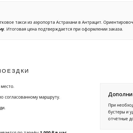
ковое такси из аэропорта Астрахани в Антрацит. Ориентирово
ну
. Итоговая цена подтверждается при оформлении заказа.
ПОЕЗДКИ
 место.
Дополни
по согласованному маршруту.
При необход
ди.
бустеры и у
отчётные д
чивается по тарифу
1 000 ₽ в час
.