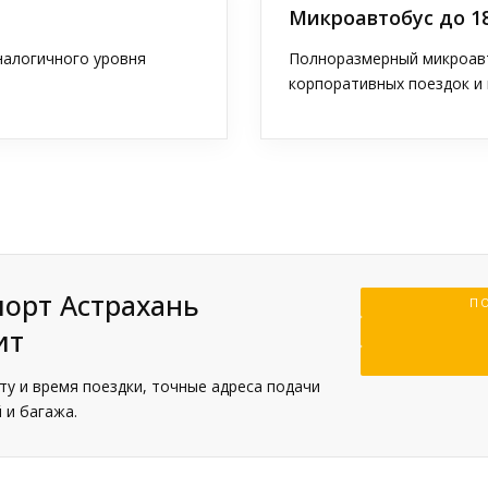
Микроавтобус до 1
аналогичного уровня
Полноразмерный микроавт
корпоративных поездок и 
порт Астрахань
ПО
ит
у и время поездки, точные адреса подачи
 и багажа.