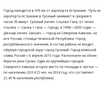
Город находится в 470 км от аэропорта Астрахани . Путь из
аэропорта Астрахани в Грозный занимает в среднем 6
часов 30 минут. Гро́зный (чечен. Соьлжа-ГӀала, от чечен.
Соьлжа — Сунжа + гӀала — город), в 1998—2000 годах —
Джохар (чечен. Dƶoxar) — город на Северном Кавказе, на
юге России, столица Чеченской Республики. Город
республиканского значения, в состав района не входит,
образуя городской округ город Грозный. Город воинской
славы России с 6 апреля 2015 года. Расположен на обоих
берегах реки Сунжи. Один из крупнейших городов
Северного Кавказа: второе место по площади и третье —
по населению (333 672 чел. на 2024 год, что составляет
21,49 % населения республики).