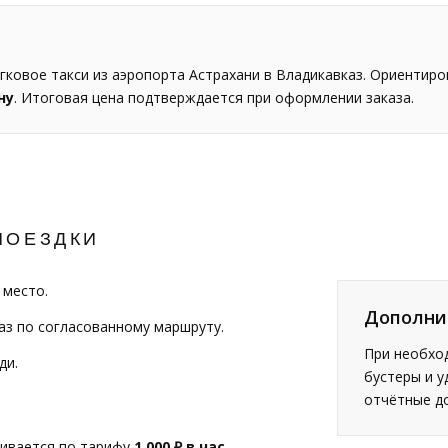
ковое такси из аэропорта Астрахани в Владикавказ. Ориентир
ну
. Итоговая цена подтверждается при оформлении заказа.
ПОЕЗДКИ
 место.
Дополни
аз по согласованному маршруту.
При необход
ди.
бустеры и у
отчётные д
чивается по тарифу
1 000 ₽ в час
.