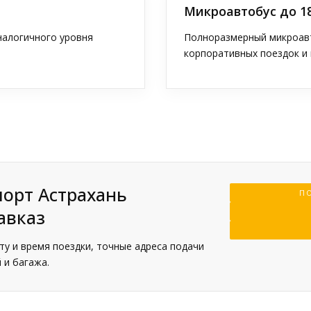
Микроавтобус до 1
аналогичного уровня
Полноразмерный микроавт
корпоративных поездок и 
порт Астрахань
ПО
авказ
у и время поездки, точные адреса подачи
 и багажа.