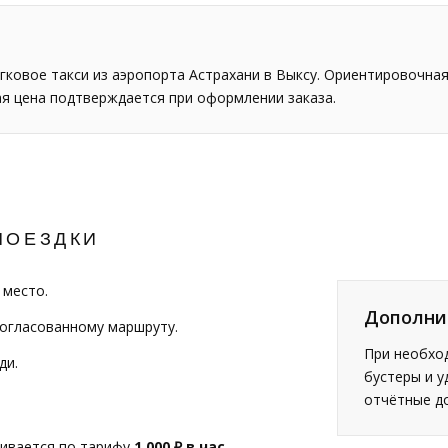
ковое такси из аэропорта Астрахани в Выксу. Ориентировочна
ая цена подтверждается при оформлении заказа.
ПОЕЗДКИ
 место.
Дополни
согласованному маршруту.
При необход
ди.
бустеры и у
отчётные д
чивается по тарифу
1 000 ₽ в час
.