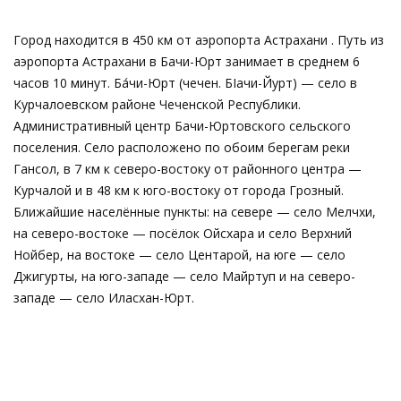
Город находится в 450 км от аэропорта Астрахани . Путь из
аэропорта Астрахани в Бачи-Юрт занимает в среднем 6
часов 10 минут. Ба́чи-Юрт (чечен. БIачи-Йурт) — село в
Курчалоевском районе Чеченской Республики.
Административный центр Бачи-Юртовского сельского
поселения. Село расположено по обоим берегам реки
Гансол, в 7 км к северо-востоку от районного центра —
Курчалой и в 48 км к юго-востоку от города Грозный.
Ближайшие населённые пункты: на севере — село Мелчхи,
на северо-востоке — посёлок Ойсхара и село Верхний
Нойбер, на востоке — село Центарой, на юге — село
Джигурты, на юго-западе — село Майртуп и на северо-
западе — село Иласхан-Юрт.