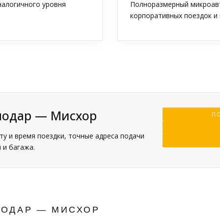
аналогичного уровня
Полноразмерный микроавт
корпоративных поездок и 
нодар — Мисхор
ПО
у и время поездки, точные адреса подачи
 и багажа.
НОДАР — МИСХОР