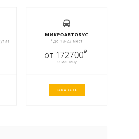
МИКРОАВТОБУС
ругие
*До 18-22 мест
₽
от 172700
за машину
ЗАКАЗАТЬ