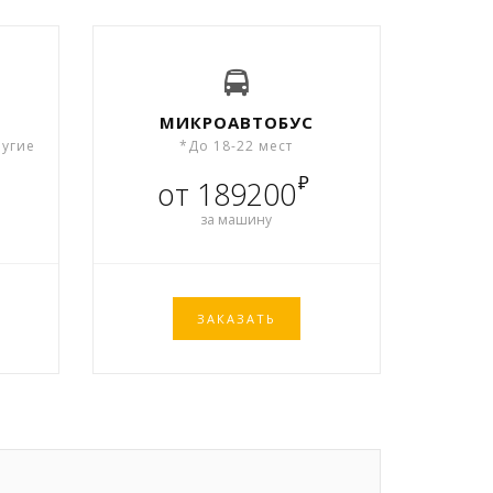
МИКРОАВТОБУС
ругие
*До 18-22 мест
₽
от 189200
за машину
ЗАКАЗАТЬ